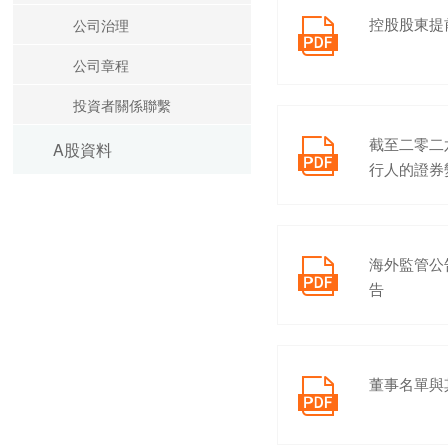
控股股東提
公司治理

公司章程
投資者關係聯繫
截至二零二

A股資料
行人的證券
海外監管公

告
董事名單與
