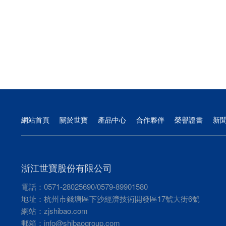
網站首頁
關於世寶
產品中心
合作夥伴
榮譽證書
新
浙江世寶股份有限公司
電話：0571-28025690/0579-89901580
地址：杭州市錢塘區下沙經濟技術開發區17號大街6號
網站：
zjshibao.com
郵箱：
info@shibaogroup.com