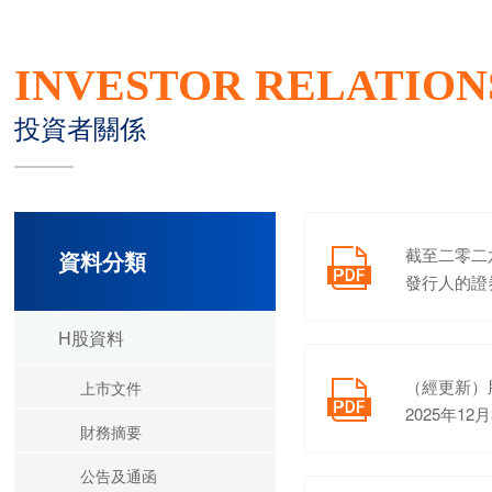
INVESTOR RELATION
投資者關係
截至二零二
資料分類

發行人的證
H股資料
（經更新）
上市文件

2025年1
財務摘要
公告及通函